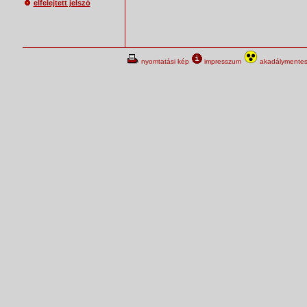
elfelejtett jelszó
nyomtatási kép
impresszum
akadálymentes 