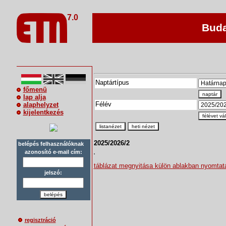
7.0
Buda
Naptártípus
főmenü
naptár
lap alja
Félév
alaphelyzet
kijelentkezés
félévet vá
listanézet
heti nézet
2025/2026/2
belépés felhasználóknak
azonosító e-mail cím:
táblázat megnyitása külön ablakban nyomta
jelszó:
belépés
regisztráció