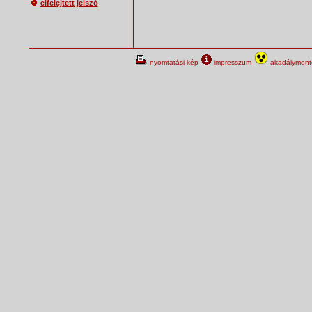
elfelejtett jelszó
nyomtatási kép
impresszum
akadálymente