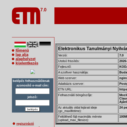
7.0
Elektronikus Tanulmányi Nyilvá
főmenü
lap alja
Verzió:
7.0
alaphelyzet
Utolsó frissítés:
2026
kijelentkezés
Fejlesztő:
KODA
A szoftver használója:
Buda
Web szerver:
nginx
belépés felhasználóknak
Adatbázis szerver:
Post
azonosító e-mail cím:
ETN URL:
https
Felhasználó böngészője:
Mozil
jelszó:
Clau
Ajánl
Az aktuális oldal lejárati ideje
24 pe
belépés
(gc_maxlifetime):
Feltölthető fájl maximális mérete
100M
(upload_max_filesize):
regisztráció