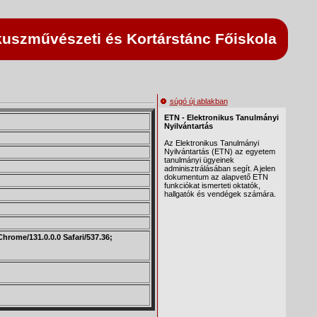
uszművészeti és Kortárstánc Főiskola
súgó új ablakban
hrome/131.0.0.0 Safari/537.36;