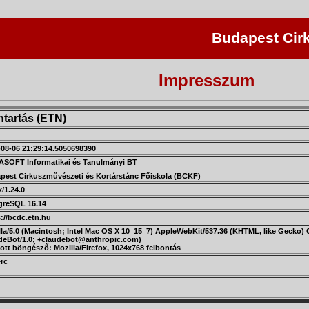
Budapest Cirk
Impresszum
ntartás (ETN)
-08-06 21:29:14.5050698390
SOFT Informatikai és Tanulmányi BT
pest Cirkuszművészeti és Kortárstánc Főiskola (BCKF)
/1.24.0
greSQL 16.14
://bcdc.etn.hu
la/5.0 (Macintosh; Intel Mac OS X 10_15_7) AppleWebKit/537.36 (KHTML, like Gecko) C
deBot/1.0; +claudebot@anthropic.com)
ott böngésző: Mozilla/Firefox, 1024x768 felbontás
rc